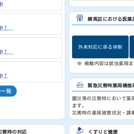
中
練馬区における医薬
出中！
外来対応に係る体制
出中！
※ 掲載内容は該当薬局
中！
緊急災害時薬局機能
事一覧
震災等の災害時において薬
ます。
災害時の薬局被害状況・調
災害時の対応
くすりと健康