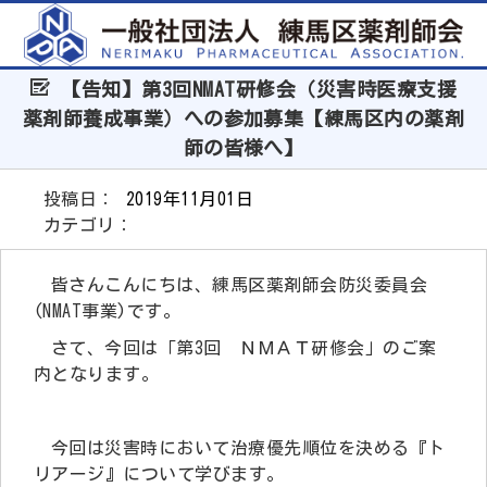
【告知】第3回NMAT研修会（災害時医療支援
薬剤師養成事業）への参加募集【練馬区内の薬剤
師の皆様へ】
投稿日：
2019年11月01日
カテゴリ：
皆さんこんにちは、
練馬
区薬剤師会
防災
委員会
(NMAT
事業
)
で
す。
さて、今回は「第3回 ＮＭＡＴ研修会」のご案
内となります。
今回は災害時において治療優先順位を決める『ト
リアージ』について学びます。