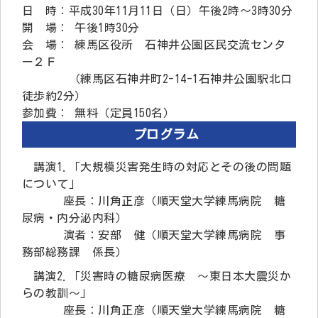
日 時：平成30年11月11日（日）午後2時～3時30分
開 場： 午後1時30分
会 場： 練馬区役所 石神井公園区民交流センタ
ー２Ｆ
（練馬区石神井町2-14-1石神井公園駅北口
徒歩約2分）
参加費： 無料（定員150名）
プログラム
講演1.「大規模災害発生時の対応とその後の問題
について」
座長：川角正彦（順天堂大学練馬病院 糖
尿病・内分泌内科）
演者：安部 健（順天堂大学練馬病院 事
務部総務課 係長）
講演2.「災害時の糖尿病医療 ～東日本大震災か
らの教訓～」
座長：川角正彦（順天堂大学練馬病院 糖